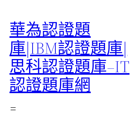
跳
至
華為認證題
主
要
庫|IBM認證題庫|
內
容
思科認證題庫–IT
認證題庫網