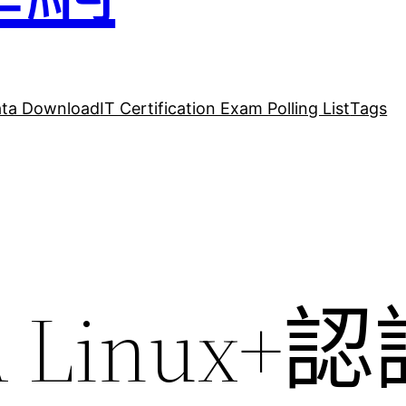
ta Download
IT Certification Exam Polling List
Tags
A Linux+