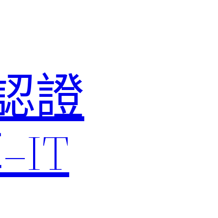
M認證
IT