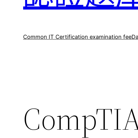
Common IT Certification examination fee
Da
CompTI