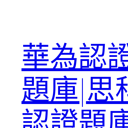
跳
至
主
要
內
華為認證
容
題庫|思
認證題