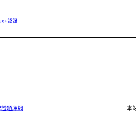
nux+認證
認證題庫網
本