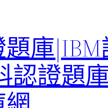
題庫|IB
科認證題庫–
庫網