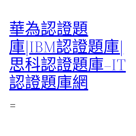
跳
至
華為認證題
主
要
庫|IBM認證題庫|
內
容
思科認證題庫–IT
認證題庫網