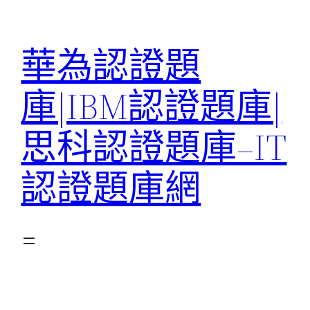
跳
至
華為認證題
主
要
庫|IBM認證題庫|
內
容
思科認證題庫–IT
認證題庫網