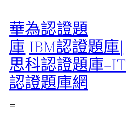
跳
至
華為認證題
主
要
庫|IBM認證題庫|
內
容
思科認證題庫–IT
認證題庫網