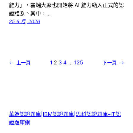
能力」，雲端大廠也開始將 AI 能力納入正式的認
證體系。其中，…
25 6 月, 2026
1
2
3
4
…
125
←
上一頁
下一頁
→
華為認證題庫|IBM認證題庫|思科認證題庫–IT認
證題庫網