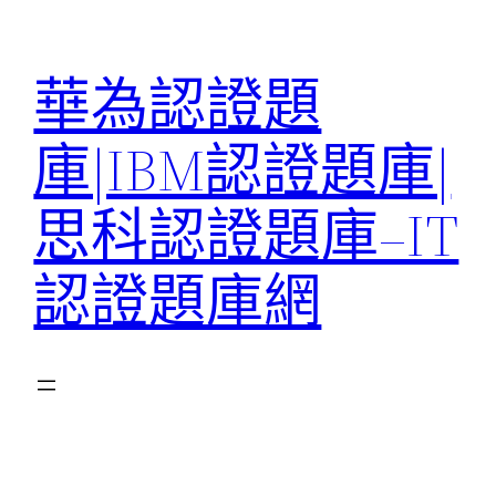
跳
至
華為認證題
主
要
庫|IBM認證題庫|
內
容
思科認證題庫–IT
認證題庫網