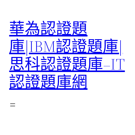
跳
至
華為認證題
主
要
庫|IBM認證題庫|
內
容
思科認證題庫–IT
認證題庫網