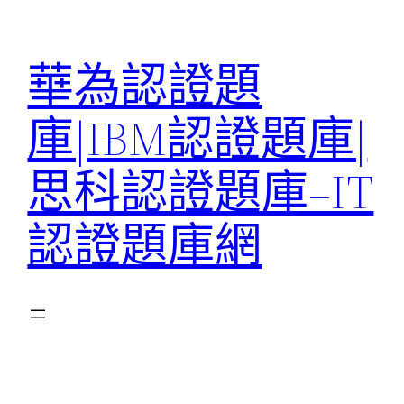
跳
至
華為認證題
主
要
庫|IBM認證題庫|
內
容
思科認證題庫–IT
認證題庫網