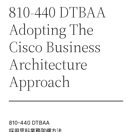
810-440 DTBAA
Adopting The
Cisco Business
Architecture
Approach
810-440 DTBAA
採用思科業務架構方法