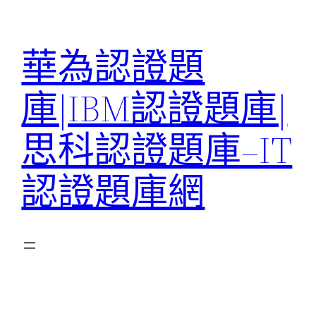
跳
至
華為認證題
主
要
庫|IBM認證題庫|
內
容
思科認證題庫–IT
認證題庫網