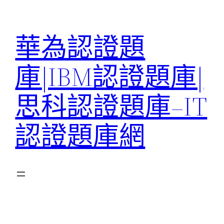
跳
至
華為認證題
主
要
庫|IBM認證題庫|
內
容
思科認證題庫–IT
認證題庫網