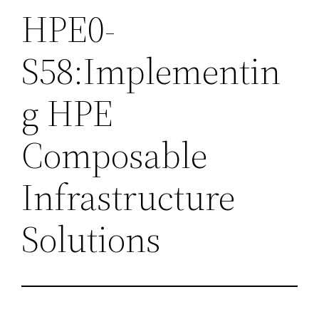
HPE0-
S58:Implementin
g HPE
Composable
Infrastructure
Solutions