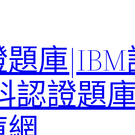
題庫|IB
科認證題庫–
庫網