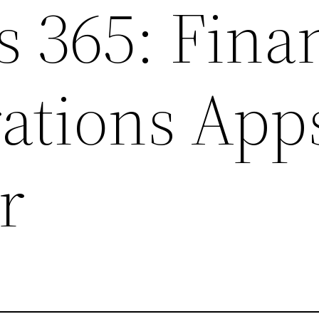
 365: Fina
ations App
r