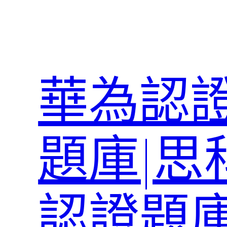
跳
至
主
要
內
華為認證
容
題庫|思
認證題