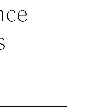
nce
s