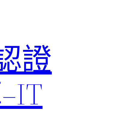
M認證
IT