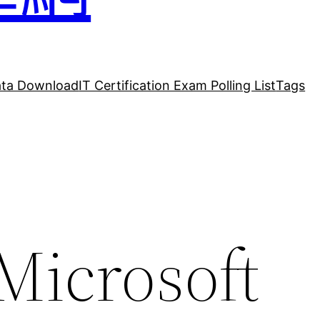
ta Download
IT Certification Exam Polling List
Tags
Microsoft