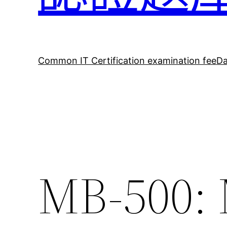
Common IT Certification examination fee
Da
MB-500: 