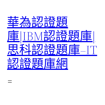
跳
至
華為認證題
主
要
庫|IBM認證題庫|
內
容
思科認證題庫–IT
認證題庫網