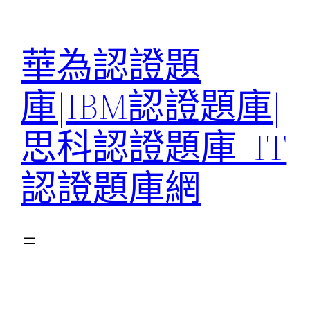
跳
至
華為認證題
主
要
庫|IBM認證題庫|
內
容
思科認證題庫–IT
認證題庫網