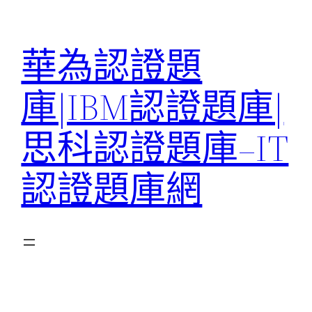
跳
至
華為認證題
主
要
庫|IBM認證題庫|
內
容
思科認證題庫–IT
認證題庫網