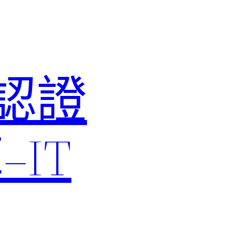
M認證
IT