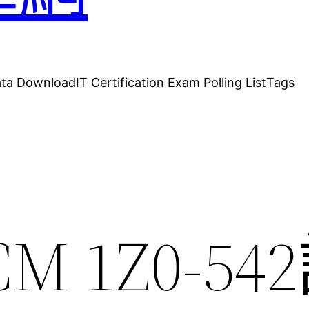
ta Download
IT Certification Exam Polling List
Tags
ECM 1Z0-54