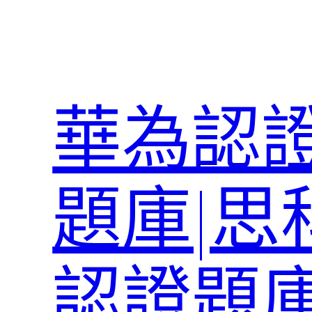
跳
至
主
要
內
華為認證
容
題庫|思
認證題