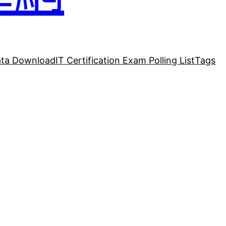
ta Download
IT Certification Exam Polling List
Tags