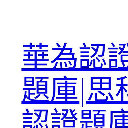
跳
至
主
要
內
華為認證
容
題庫|思
認證題