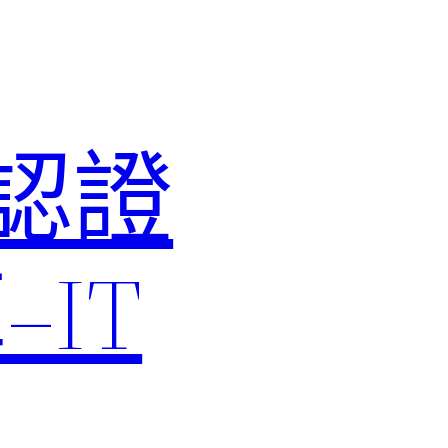
M認證
IT