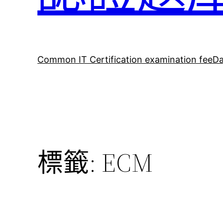
Common IT Certification examination fee
Da
標籤:
ECM