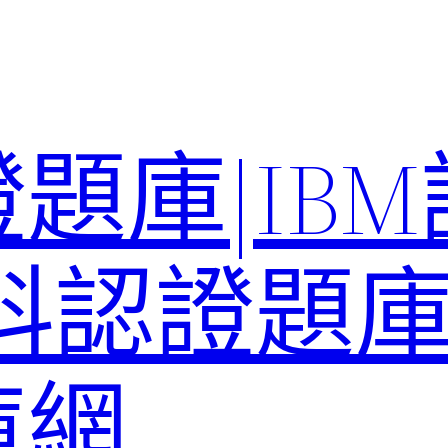
題庫|IB
科認證題庫–
庫網