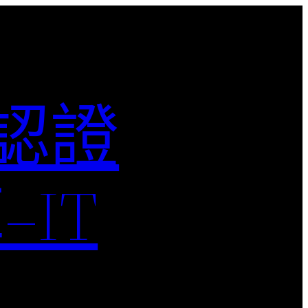
M認證
IT