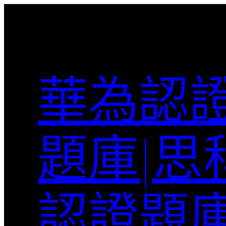
跳
至
主
要
內
華為認證
容
題庫|思
認證題