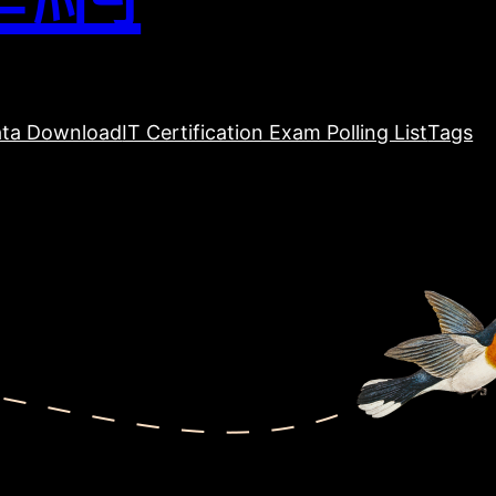
ta Download
IT Certification Exam Polling List
Tags