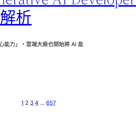
認證解析
心能力」，雲端大廠也開始將 AI 能
1
2
3
4
…
657