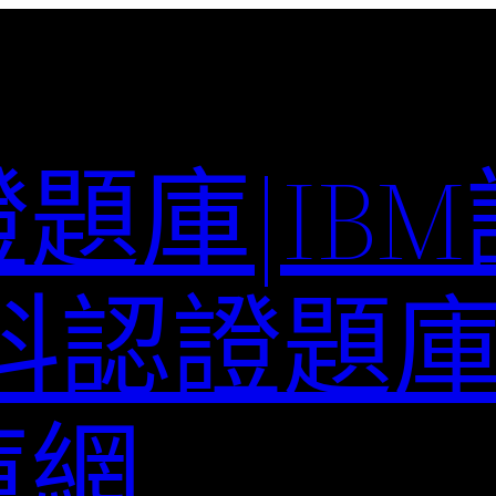
題庫|IB
科認證題庫–
庫網