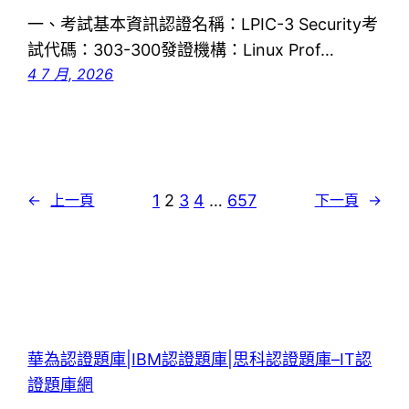
一、考試基本資訊認證名稱：LPIC-3 Security考
試代碼：303-300發證機構：Linux Prof…
4 7 月, 2026
1
2
3
4
…
657
←
上一頁
下一頁
→
華為認證題庫|IBM認證題庫|思科認證題庫–IT認
證題庫網