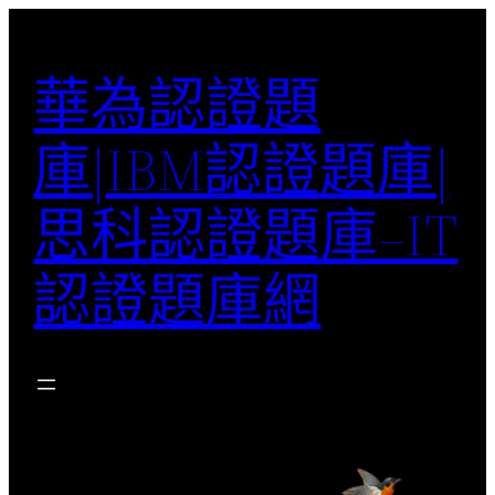
跳
至
華為認證題
主
要
庫|IBM認證題庫|
內
容
思科認證題庫–IT
認證題庫網