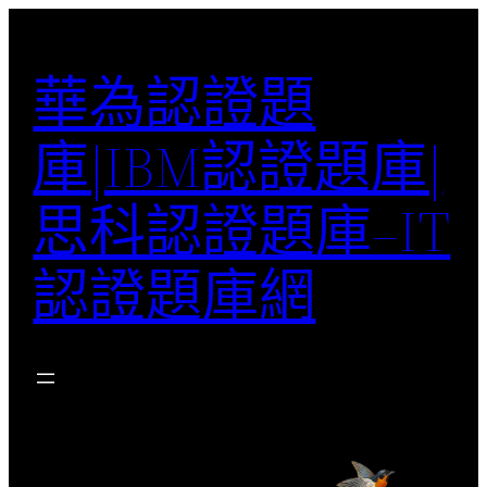
跳
至
華為認證題
主
要
庫|IBM認證題庫|
內
容
思科認證題庫–IT
認證題庫網