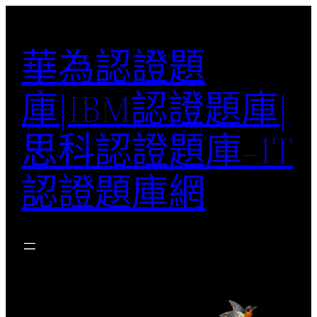
跳
至
華為認證題
主
要
庫|IBM認證題庫|
內
容
思科認證題庫–IT
認證題庫網