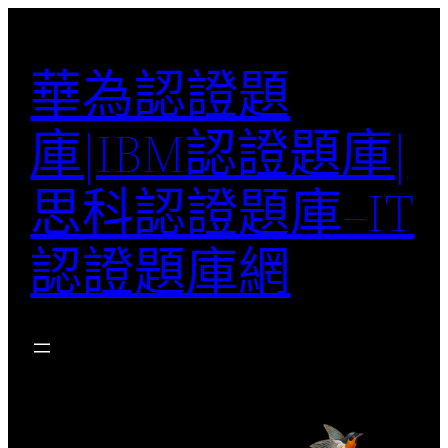
跳
至
華為認證題
主
要
庫|IBM認證題庫|
內
容
思科認證題庫–IT
認證題庫網