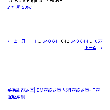
Network Engineer，HCNE…
2 11 月, 2008
1
…
640
641
642
643
644
…
657
←
上一頁
下一頁
→
華為認證題庫|IBM認證題庫|思科認證題庫–IT認
證題庫網