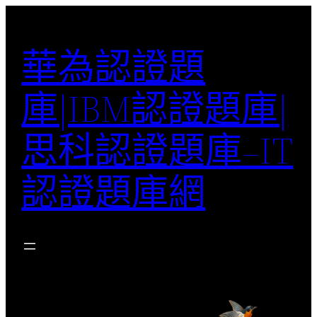
跳
至
華為認證題
主
要
庫|IBM認證題庫|
內
容
思科認證題庫–IT
認證題庫網