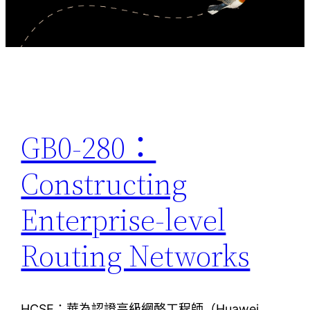
GB0-280：
Constructing
Enterprise-level
Routing Networks
HCSE：華為認證高級網酪工程師（Huawei