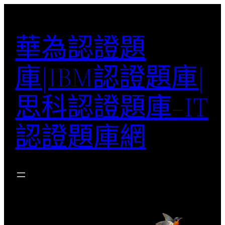
跳
至
華為認證題
主
要
庫|IBM認證題庫|
內
容
思科認證題庫–IT
認證題庫網