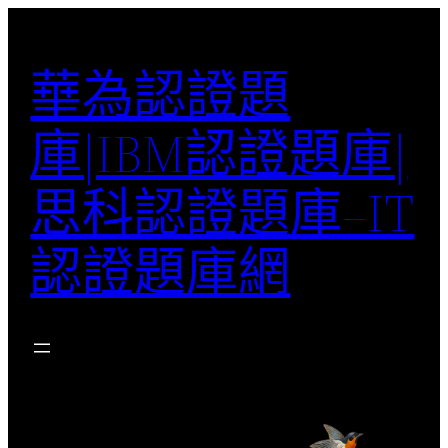
跳
至
華為認證題
主
要
庫|IBM認證題庫|
內
容
思科認證題庫–IT
認證題庫網