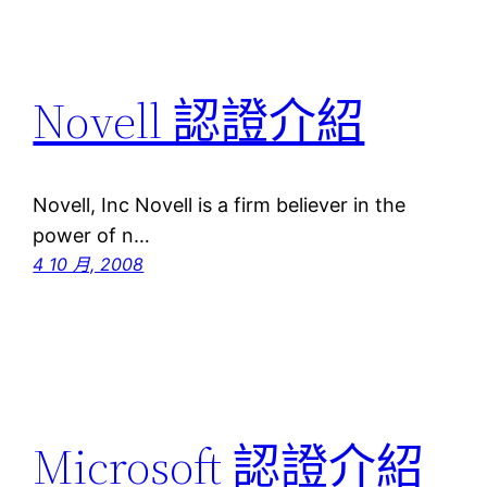
Novell 認證介紹
Novell, Inc Novell is a firm believer in the
power of n…
4 10 月, 2008
Microsoft 認證介紹