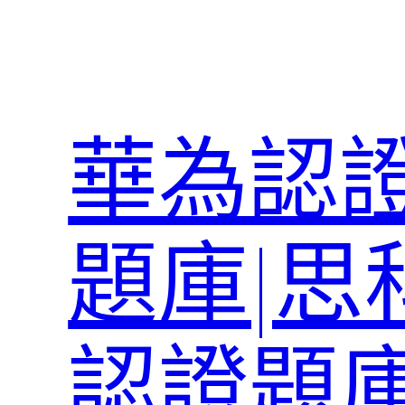
跳
至
主
要
內
華為認證
容
題庫|思
認證題