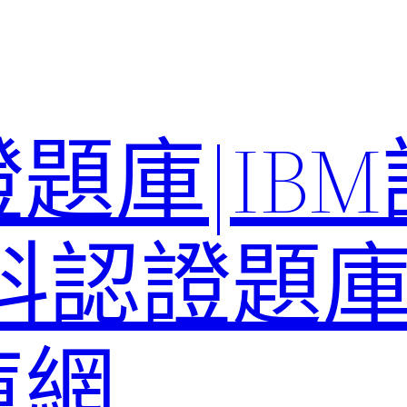
題庫|IB
科認證題庫–
庫網