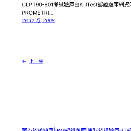
CLP 190-801考試題庫由KillTest認證題
PROMETRI…
26 12 月, 2008
←
上一頁
華為認證題庫|IBM認證題庫|思科認證題庫–IT