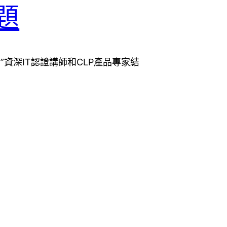
古題
題庫網”資深IT認證講師和CLP產品專家結