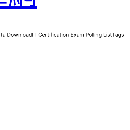
ta Download
IT Certification Exam Polling List
Tags