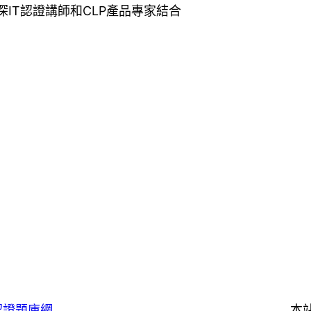
庫網資深IT認證講師和CLP產品專家結合
認證題庫網
本