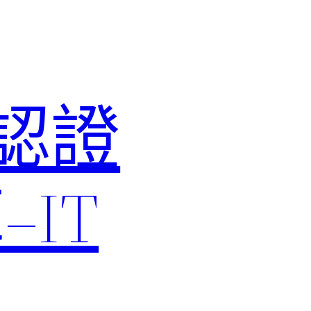
M認證
IT