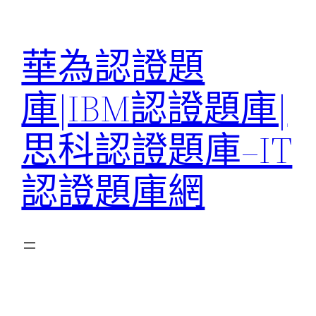
跳
至
華為認證題
主
要
庫|IBM認證題庫|
內
容
思科認證題庫–IT
認證題庫網