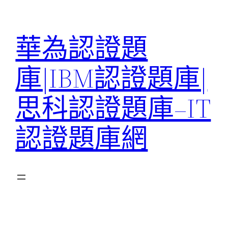
跳
至
華為認證題
主
要
庫|IBM認證題庫|
內
容
思科認證題庫–IT
認證題庫網