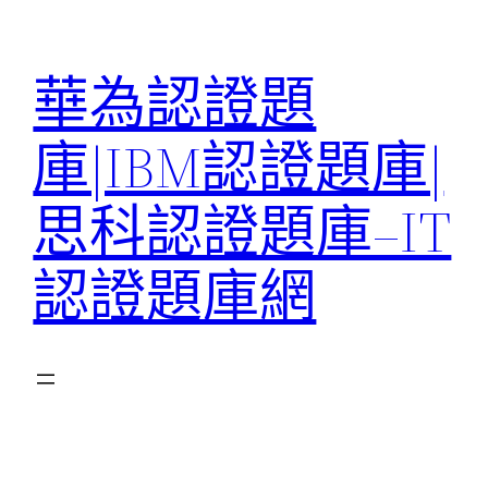
跳
至
華為認證題
主
要
庫|IBM認證題庫|
內
容
思科認證題庫–IT
認證題庫網