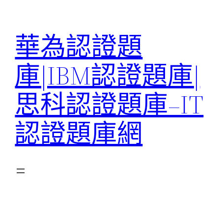
跳
至
華為認證題
主
要
庫|IBM認證題庫|
內
容
思科認證題庫–IT
認證題庫網