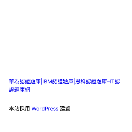
華為認證題庫|IBM認證題庫|思科認證題庫–IT認
證題庫網
本站採用
WordPress
建置