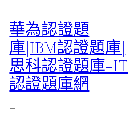
跳
至
華為認證題
主
要
庫|IBM認證題庫|
內
容
思科認證題庫–IT
認證題庫網