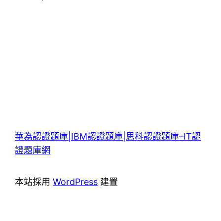
華為認證題庫|IBM認證題庫|思科認證題庫–IT認
證題庫網
本站採用
WordPress
建置