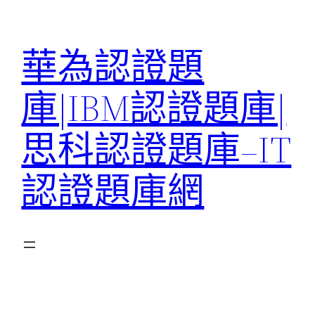
跳
至
華為認證題
主
要
庫|IBM認證題庫|
內
容
思科認證題庫–IT
認證題庫網