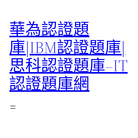
跳
至
華為認證題
主
要
庫|IBM認證題庫|
內
容
思科認證題庫–IT
認證題庫網