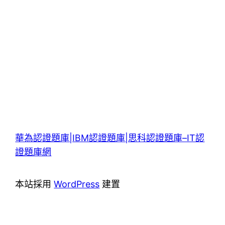
華為認證題庫|IBM認證題庫|思科認證題庫–IT認
證題庫網
本站採用
WordPress
建置